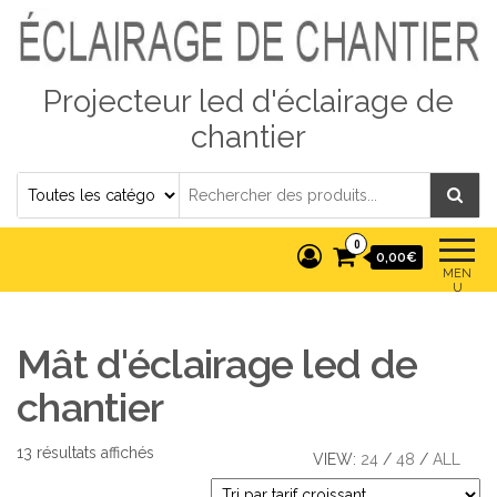
Projecteur led d'éclairage de
chantier
0
0,00€
MEN
U
Mât d'éclairage led de
chantier
Trié par prix croissant
13 résultats affichés
VIEW:
24
/
48
/
ALL