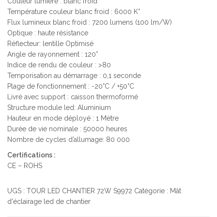
Couleur lumière : blanc froid
Température couleur blanc froid : 6000 K°
Flux lumineux blanc froid : 7200 lumens (100 lm/W)
Optique : haute résistance
Réflecteur: lentille Optimisé
Angle de rayonnement : 120°
Indice de rendu de couleur : >80
Temporisation au démarrage : 0,1 seconde
Plage de fonctionnement : -20°C / +50°C
Livré avec support : caisson thermoformé
Structure module led: Aluminium
Hauteur en mode déployé : 1 Mètre
Durée de vie nominale : 50000 heures
Nombre de cycles d’allumage: 80 000
Certifications :
CE – ROHS
UGS :
TOUR LED CHANTIER 72W S9972
Catégorie :
Mât
d'éclairage led de chantier