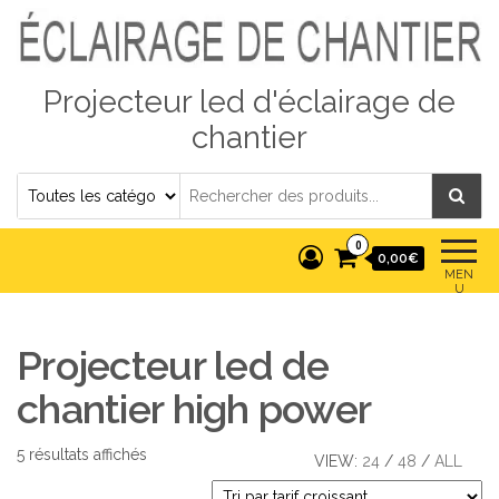
Projecteur led d'éclairage de
chantier
0
0,00€
MEN
U
Projecteur led de
chantier high power
Trié par prix croissant
5 résultats affichés
VIEW:
24
/
48
/
ALL