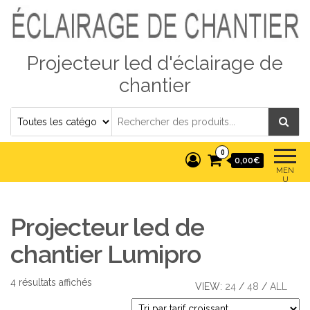
Projecteur led d'éclairage de
chantier
0
0,00€
MEN
U
Projecteur led de
chantier Lumipro
Trié par prix croissant
4 résultats affichés
VIEW:
24
/
48
/
ALL