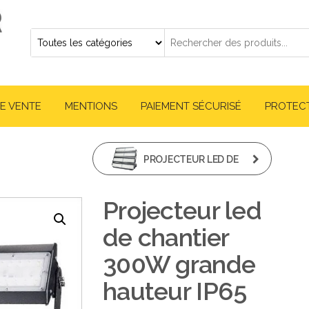
E VENTE
MENTIONS
PAIEMENT SÉCURISÉ
PROTEC
PROJECTEUR LED DE
CHANTIER 400W
Projecteur led
GRANDE HAUTEUR IP65
de chantier
300W grande
hauteur IP65