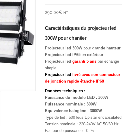
290,00
€
HT
Caractéristiques du projecteur led
300W pour chantier
Projecteur led 300W
pour
grande hauteur
Projecteur led IP65
en
extérieur
Projecteur led
garanti 5 ans
par échange
simple
Projecteur led
livré avec son connecteur
de jonction rapide étanche IP68
Données techniques :
Puissance du module LED : 300W
Puissance nominale : 300W
Equivalence halogène : 3000W
Type de led : 600 leds Epistar encapsulated
Tension nominale : 220-240V AC 50/60 Hz
Facteur de puissance : 0.95