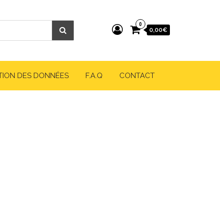
0
0,00€
TION DES DONNÉES
F.A.Q
CONTACT