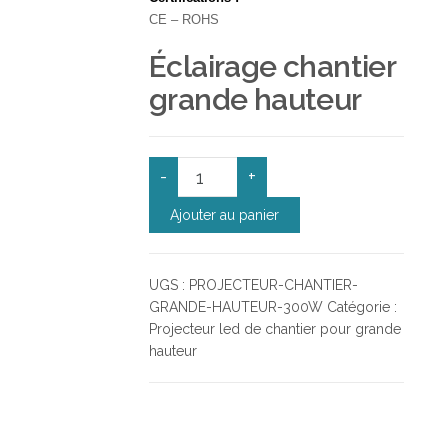
CE – ROHS
Éclairage chantier
grande hauteur
quantité de Projecteur led de chantier
-
+
Ajouter au panier
UGS :
PROJECTEUR-CHANTIER-
GRANDE-HAUTEUR-300W
Catégorie :
Projecteur led de chantier pour grande
hauteur