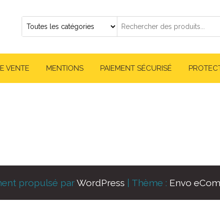
E VENTE
MENTIONS
PAIEMENT SÉCURISÉ
PROTEC
ment propulsé par
WordPress
|
Thème :
Envo eCo