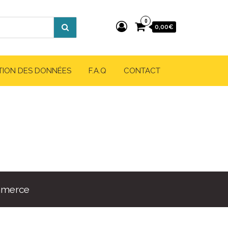
0
0,00€
TION DES DONNÉES
F.A.Q
CONTACT
mmerce