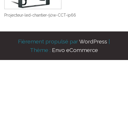
Projecteur-led-chantier-50w-CCT-ip66
Fièrement propulsé par
WordPress
|
Thème :
Envo eCommerce