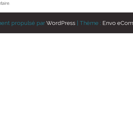
aire.
ment propulsé par
WordPress
|
Thème :
Envo eCo