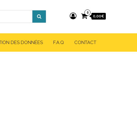
0
0,00€
TION DES DONNÉES
F.A.Q
CONTACT