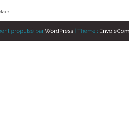
aire.
ment propulsé par
WordPress
|
Thème :
Envo eCo