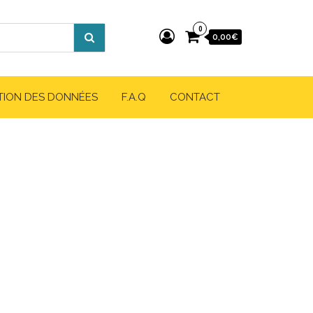
0
0,00€
TION DES DONNÉES
F.A.Q
CONTACT